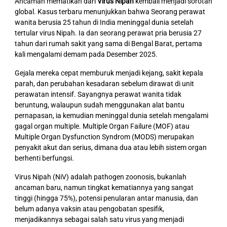
Ancaman mematikan dari
Virus Nipah
kembali menjadi sorotan
global. Kasus terbaru menunjukkan bahwa Seorang perawat
wanita berusia 25 tahun di India meninggal dunia setelah
tertular virus Nipah. Ia dan seorang perawat pria berusia 27
tahun dari rumah sakit yang sama di Bengal Barat, pertama
kali mengalami demam pada Desember 2025.
Gejala mereka cepat memburuk menjadi kejang, sakit kepala
parah, dan perubahan kesadaran sebelum dirawat di unit
perawatan intensif. Sayangnya perawat wanita tidak
beruntung, walaupun sudah menggunakan alat bantu
pernapasan, ia kemudian meninggal dunia setelah mengalami
gagal organ multiple. Multiple Organ Failure (MOF) atau
Multiple Organ Dysfunction Syndrom (MODS) merupakan
penyakit akut dan serius, dimana dua atau lebih sistem organ
berhenti berfungsi.
Virus Nipah (NiV) adalah pathogen zoonosis, bukanlah
ancaman baru, namun tingkat kematiannya yang sangat
tinggi (hingga 75%), potensi penularan antar manusia, dan
belum adanya vaksin atau pengobatan spesifik,
menjadikannya sebagai salah satu virus yang menjadi