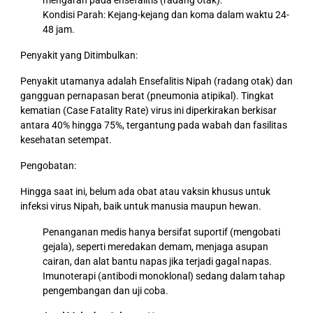
mengarah pada ensefalitis (radang otak).
Kondisi Parah: Kejang-kejang dan koma dalam waktu 24-
48 jam.
Penyakit yang Ditimbulkan:
Penyakit utamanya adalah Ensefalitis Nipah (radang otak) dan
gangguan pernapasan berat (pneumonia atipikal). Tingkat
kematian (Case Fatality Rate) virus ini diperkirakan berkisar
antara 40% hingga 75%, tergantung pada wabah dan fasilitas
kesehatan setempat.
Pengobatan:
Hingga saat ini, belum ada obat atau vaksin khusus untuk
infeksi virus Nipah, baik untuk manusia maupun hewan.
Penanganan medis hanya bersifat suportif (mengobati
gejala), seperti meredakan demam, menjaga asupan
cairan, dan alat bantu napas jika terjadi gagal napas.
Imunoterapi (antibodi monoklonal) sedang dalam tahap
pengembangan dan uji coba.