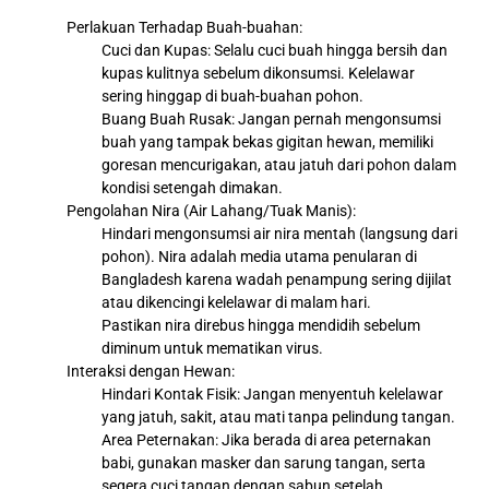
Perlakuan Terhadap Buah-buahan:
Cuci dan Kupas: Selalu cuci buah hingga bersih dan
kupas kulitnya sebelum dikonsumsi. Kelelawar
sering hinggap di buah-buahan pohon.
Buang Buah Rusak: Jangan pernah mengonsumsi
buah yang tampak bekas gigitan hewan, memiliki
goresan mencurigakan, atau jatuh dari pohon dalam
kondisi setengah dimakan.
Pengolahan Nira (Air Lahang/Tuak Manis):
Hindari mengonsumsi air nira mentah (langsung dari
pohon). Nira adalah media utama penularan di
Bangladesh karena wadah penampung sering dijilat
atau dikencingi kelelawar di malam hari.
Pastikan nira direbus hingga mendidih sebelum
diminum untuk mematikan virus.
Interaksi dengan Hewan:
Hindari Kontak Fisik: Jangan menyentuh kelelawar
yang jatuh, sakit, atau mati tanpa pelindung tangan.
Area Peternakan: Jika berada di area peternakan
babi, gunakan masker dan sarung tangan, serta
segera cuci tangan dengan sabun setelah