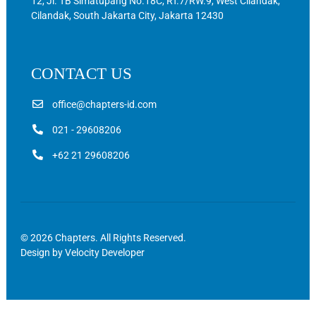
12, Jl. TB Simatupang No.18C, RT.7/RW.9, West Cilandak,
Cilandak, South Jakarta City, Jakarta 12430
CONTACT US
office@chapters-id.com
021 - 29608206
+62 21 29608206
© 2026 Chapters. All Rights Reserved.
Design by
Velocity Developer